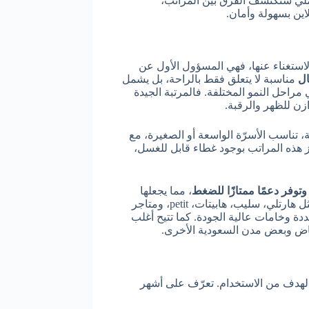
عملي ستكتشف الفرق بين المراتب،
لاين بسهولة وأمان.
لاستغناء عنها، فهي المسؤول الأول عن
ال
مناسبة لا يتعلق فقط بالراحة، بل يشمل
مراحل النمو المختلفة. فالمرتبة الجيدة
زن للظهر والرقبة.
تناسب الأسرّة الواسعة أو الصغيرة، مع
ز هذه المراتب بوجود غطاء قابل للغسل،
توفر دعمًا ممتازًا للضغط
، مما يجعلها
خيارًا مثاليًا للرضع والصغار. وتتوفر ماركات معروفة في السوق السعودي مثل هارتلي، سليب، هابيتات، petit، ومتاجر
ددة وخامات عالية الجودة. كما تتيح أغلب
لرياض وبعض مدن السعودية الأخرى.
لهدف من الاستخدام. تعرّف على أشهر