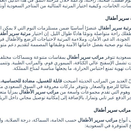
وم طفلك، صحته، راحته، ودعمه خلال مرحلة النمو
. في هذا الدليل ال
ات، الخامات، وكيفية اختيار المرتبة المثالية من المتاجر السعودية أون
 سرير أطفال
تبة سرير أطفال
عنصرًا أساسيًا ضمن مستلزمات النوم التي لا يمكن ا
لك راحة متواصلة ونومًا هادئًا طوال الليل. إن اختيار
مرتبة سرير أطف
الجودة، الدعم، الأمان، وملاءمة المرتبة لاحتياجات الرضع والأطفال في 
بيئة نوم صحية بفضل خاماتها الآمنة وطبقاتها المصممة لتقديم دعم متوا
سعودية تتوفر
مراتب سرير أطفال
بمقاسات متنوعة وبسماكات مختلفة، 
 تشمل الإسفنج عالي الكثافة، الميموري فوم، والمراتب الطبية. وتتمي
ت تهوية تمنع احتباس الحرارة، ما يجعلها مناسبة لمناخ المملكة.
نّ العديد من المراتب الحديثة أصبحت
قابلة للغسيل، مضادة للحساسية، و
وهوم التي تقدم مجموعات واسعة من
مراتب سرير الأطفال
بمزايا متع
جر الدفع عبر تابي وتمارا، بالإضافة إلى إمكانية توصيل مجاني داخل ا
 مراتب سرير أطفال
 أنواع
مراتب سرير الأطفال
حسب الخامة، السماكة، درجة الصلابة، وا
ع المتوفرة في السعودية: