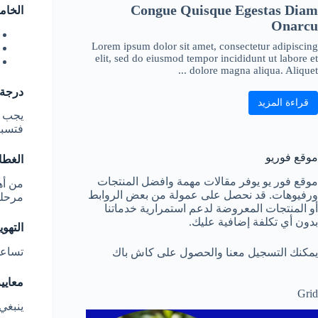
Congue Quisque Egestas Diam
الخام
Onarcu
Lorem ipsum dolor sit amet, consectetur adipiscing
elit, sed do eiusmod tempor incididunt ut labore et
dolore magna aliqua. Aliquet ...
درجة 
قراءة المزيد
يجب 
فتسبب
موقع فوريو
الغطا
موقع فور يو يوفر مقالات مهمة وافضل المنتجات
من أه
ورفيوهات. قد نحصل على عمولة من بعض الروابط
مرحلة
أو المنتجات المعروضة لدعم استمرارية خدماتنا
بدون أي تكلفة إضافية عليك.
التهوي
تساعد 
يمكنك التسجيل معنا والحصول على كاش باك
معايير
Grid
ينبغي 