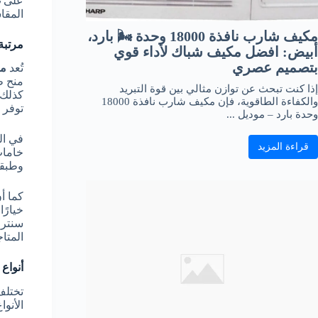
على
ن
المقاس
مكيف شارب نافذة 18000 وحدة 🌬️ بارد،
مرتبة
أبيض: افضل مكيف شباك لأداء قوي
بتصميم عصري
تُعد
مر
منح طف
إذا كنت تبحث عن توازن مثالي بين قوة التبريد
كذلك 
والكفاءة الطاقوية، فإن مكيف شارب نافذة 18000
توفر 
وحدة بارد – موديل ...
في ال
قراءة المزيد
خامات
وطبقا
كما أ
سنتر 
المتا
أنواع
تختلف
الأنوا