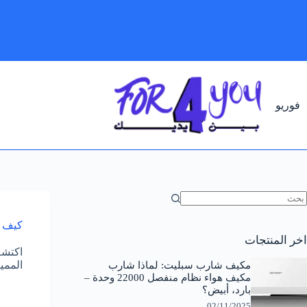
لتجاوز
لى
لمحتوى
فوريو
ا
وجد
كيف ت
تائج
اخر المنتجات
اكتشف
الممي
مكيف شارب سبليت: لماذا شارب
مكيف هواء نظام منفصل 22000 وحدة –
بارد، أبيض؟
02/11/2025