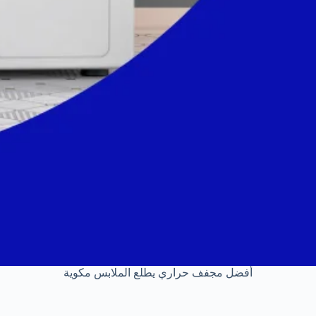
أفضل مجفف حراري يطلع الملابس مكوية