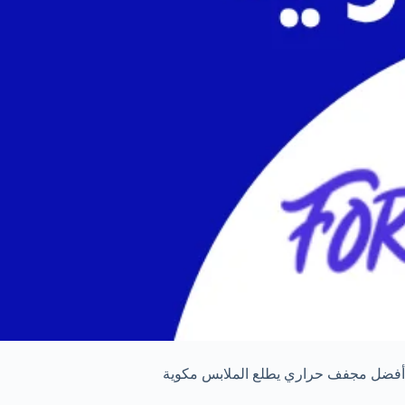
أفضل مجفف حراري يطلع الملابس مكوية