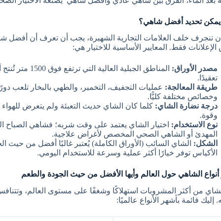
 بعد الماء، الفرق بين شاهي عادي وأفضل شاهي يصنعه الاختيار الصح
مكن تحديد أفضل شاهي؟
ن تنجرف خلف العلامات التجارية الشهيرة، يجب أن تعرف أن أفضل شاهي ي
الإعلانات فقط. المعايير الأساسية للاختيار هي:
مصدر الأوراق:
المناطق الجبلية الع
تعقيدًا.
طريقة المعالجة:
عمليات التجفيف، التخمير، والطهي بالبخار تلعب دورً
وخصائص مختلفة كليًّا.
درجة نضارة الشاي:
كلما كان الشاي حديث التعبئة ولم يتعرض للهواء ل
وقوة.
نوع الاستخدام:
اختيار الشاي يعتمد على وقت شربه؛ فشاهي الصباح ا
المهدئ أو الشاهي الصحي المخصص لأغراض علاجية.
الشكل:
الشاي السائب (الأوراق الكاملة) يُعتبر غالبًا أفضل من حيث الج
الأكياس توفر خيارًا أكثر عملية وسرعة للاستخدام اليومي.
أنواع الشاهي حول العالم وأيها الأفضل من حيث الجودة والطعم
الشاي من أكثر المشروبات استهلاكًا وشغفًا على مستوى العالم، وتتنافس
. إليك قائمة بأشهر الأنواع عالميًا: