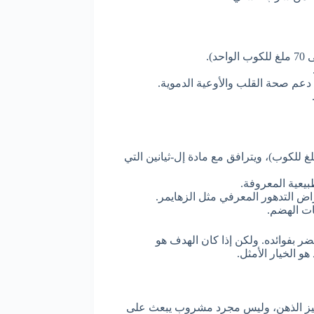
دعم صحة القلب والأوعية الدموية.
 على نسبة كافيين معتدلة إلى منخفضة (تتراوح بين 20 إلى 45 ملغ للكوب)، ويترافق مع مادة إل-ثيانين التي
راض التدهور المعرفي مثل الزهايمر.
ت الهضم.
 بفوائده. ولكن إذا كان الهدف هو
 الخيار الأمثل.
حفيز الذهن، وليس مجرد مشروب يبعث على