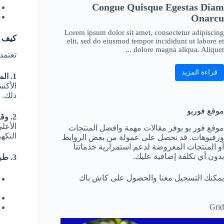
Congue Quisque Egestas Diam
Onarcu
Lorem ipsum dolor sit amet, consectetur adipiscing
كيف ت
elit, sed do eiusmod tempor incididunt ut labore et
dolore magna aliqua. Aliquet ...
تعتمد
قراءة المزيد
1. الموقع الجغرافي والبيئة:
الأكس
ذلك.
موقع فوريو
2. وقت وتوقيت الحصاد:
الأعل
موقع فور يو يوفر مقالات مهمة وافضل المنتجات
النكهة
ورفيوهات. قد نحصل على عمولة من بعض الروابط
أو المنتجات المعروضة لدعم استمرارية خدماتنا
بدون أي تكلفة إضافية عليك.
3. طريقة المعالجة بعد القطف:
يمكنك التسجيل معنا والحصول على كاش باك
Grid