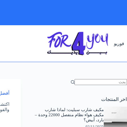
لتجاوز
لى
لمحتوى
فوريو
ا
وجد
أفضل 
تائج
اخر المنتجات
اكتشف
والفو
مكيف شارب سبليت: لماذا شارب
مكيف هواء نظام منفصل 22000 وحدة –
بارد، أبيض؟
02/11/2025