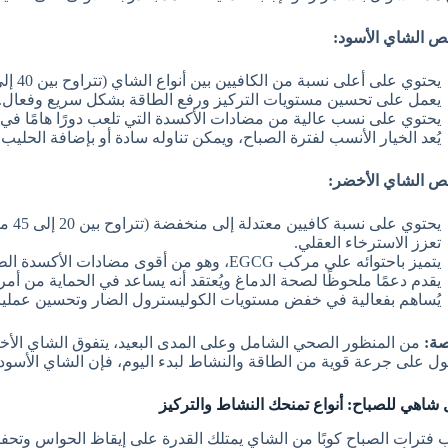
 الشاي الأسود:
يحتوي على أعلى نسبة من الكافيين بين أنواع الشاي (تتراوح بين 40 إلى 70 ملغ للكوب الواحد).
يعمل على تحسين مستويات التركيز ورفع الطاقة بشكل سريع وفعال.
يحتوي على نسب عالية من مضادات الأكسدة التي تلعب دورًا هامًا في 
يُعد الخيار الأنسب لفترة الصباح، ويمكن تناوله سادة أو بإضافة الحليب.
 الشاي الأخضر:
يحتوي
تعزز الاسترخاء العقلي.
يتميز باحتوائه على مركب EGCG، وهو من أقوى مضادات الأكسدة الطبيعية المعروفة.
يقدم دعمًا ملحوظًا لصحة الدماغ ويُعتقد أنه يساعد في الحماية من أم
يُساهم بفعالية في خفض مستويات الكوليسترول الضار وتحسين عمليا
صة:
من المنظور الصحي الشامل وعلى المدى البعيد، يتفوق الشاي الأخضر
ل على جرعة قوية من الطاقة والنشاط لبدء اليوم، فإن الشاي الأسود هو
شاهي للصباح: أنواع تمنحك النشاط والتركيز
 فترات الصباح كوبًا من الشاي يمتلك القدرة على إيقاظ الحواس وت