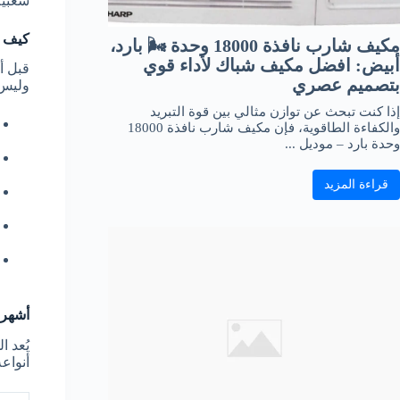
شعبية
كيف ي
مكيف شارب نافذة 18000 وحدة 🌬️ بارد،
أبيض: افضل مكيف شباك لأداء قوي
قبل أ
بتصميم عصري
وليس 
إذا كنت تبحث عن توازن مثالي بين قوة التبريد
والكفاءة الطاقوية، فإن مكيف شارب نافذة 18000
وحدة بارد – موديل ...
قراءة المزيد
أشهر 
يُعد 
أنواعه