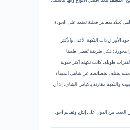
يح.
اكتشف
معنا أفضل الأنواع وأيها يناسبك.
ُحدَّد بمعايير فعلية تعتمد على الجودة
الية التي ترتفع فوق 1500 متر تُنتج أجود الأوراق ذات النكهة الأغنى والأكثر
ا محوريًا؛ فكل طريقة تُعطي طعمًا
فترات طويلة، كانت نكهته أكثر حيوية
لمنبه يختلف بخصائصه عن شاهي المساء
ودة والنكهة مقارنة بأكياس الشاي، إلا أن
 العديد من الدول على إنتاج وتقديم أجود