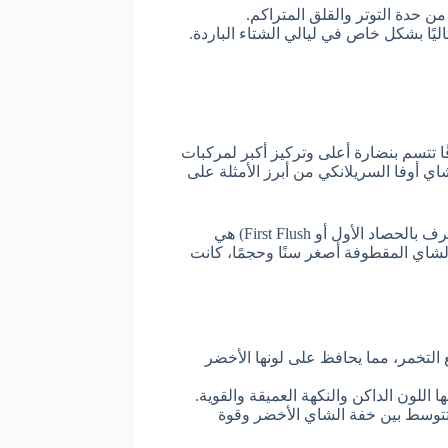
 من حدة التوتر والقلق المتراكم.
يًا بشكل خاص في ليالي الشتاء الباردة.
ًا تتسم بنضارة أعلى وتركيز أكبر لمركبات
اي أوفا السريلانكي من أبرز الأمثلة على
تُعتبر الأوراق التي يتم قطفها في فصل الربيع (ما يُعرف بالحصاد الأول أو First Flush) هي
 الشاي المقطوفة أصغر سنًا وحجمًا، كانت
نع التخمر، مما يحافظ على لونها الأخضر
 اللون الداكن والنكهة العميقة والقوية.
تتوسط بين خفة الشاي الأخضر وقوة