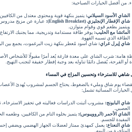
. من أفضل الخيارات الصباحية:
الشاي الأسود السيلاني:
يتميز بنكهة قوية ومحتوى معتدل من الكافيين، 
شاي الإفطار الإنجليزي (English Breakfast):
عبارة عن مزيج مدروس م
ويتميز بطعم قوي وقوام متوازن.
الماتشا مع الحليب:
يوفر طاقة مستدامة وتدريجية، مما يجنبك الارتفا
الطاقة الذي تسببه القهوة.
شاي إيرل غراي:
شاي أسود مُعطر بنكهة زيت البرغموت، يجمع بين ال
ة هامة: شرب الشاي على معدة فارغة يُعد أمرًا مقبولًا للأشخاص الأ
 أو القرحة، يُفضل دائمًا تناوله بعد وجبة إفطار خفيفة لتجنب التهيج.
شاهي للاسترخاء وتحسين المزاج في المساء
نقضاء يوم شاق ومليء بالضغوط، يحتاج الجسم لمشروب يُهدئ الأعصاب 
الخيارات المسائية تشمل:
شاي البابونج:
مشروب أثبتت الدراسات فعاليته في تحفيز الاسترخاء، تح
العصبي.
الشاي الأحمر (الروويبوس):
يتميز بخلوه التام من الكافيين، وطعمه الحل
المفيدة للجسم.
شاي النعناع:
يعمل كمهدئ ممتاز لعضلات الجهاز الهضمي ويضفي إحساسً
المتأخرة من اليوم.