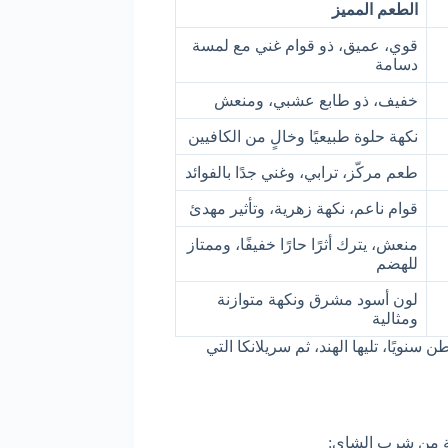
الطعم المميز
قوي، عميق، ذو قوام غني مع لمسة
دسامة
خفيف، ذو طابع عشبي، ومنعش
نكهة حلوة طبيعيًا وخالٍ من الكافيين
طعم مركّز، ترابي، وغني جدًا بالفوائد
قوام ناعم، نكهة زهرية، وتأثير مهدئ
منعش، يترك أثرًا حارًا خفيفًا، وممتاز
للهضم
لون أسود مشرق ونكهة متوازنة
ومثالية
لأولى عالميًا في إنتاج الشاي بكميات تتجاوز 2.4 مليون طن سنويًا، تليها الهند، ثم سريلانكا التي
اية من شرب الشاي: