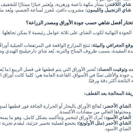
شاي اللافندر:
يمتاز بنكهة ناعمة وزهرية، ويُعتبر خيارًا ممتازًا للتخفيف
شاي الزنجبيل والليمون:
مشروب دافئ، مُعزز لمناعة الجسم، ويُعد مثال
ختار أفضل شاهي حسب جودة الأوراق ومصدر الزراعة؟
 الجودة النهائية لكوب الشاي على ثلاثة عوامل رئيسية لا يمكن تجاهلها:
تنتج المزارع الواقعة في المرتفعات الجبلية أوراق
دة المفيدة، بسبب ظروف المناخ والتربة. يُعد شاي دارجيلينج الهندي وش
ى جودة والأغلى ثمنًا في الأسواق. القاعدة العامة هي: كلما كانت أوراق
 الناتجة أكثر دقة ورقيًا.
الشاي الأخضر:
تُعالج الأوراق بالبخار أو الحرارة الجافة فور قطفها لم
ومحتواها العالي من مضادات الأكسدة.
الشاي الأسود:
تُترك الأوراق لتتخمر وتتأكسد بشكل كامل، وهو ما يمنحها
الشاي الأحمر (مثل الأولونغ):
يخضع لعملية تخمير جزئية، ليقدم تجربة 
الشاي الأسود.