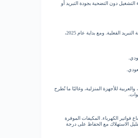
 التشغيل دون التضحية بجودة التبريد أو
تختلف أسعار مكيفات السبليت بقوة 1.5 حصان حسب الماركة، التقنية، وسعة التبريد الفعلية. ومع بداية عام 2025،
العربية للأجهزة المنزلية، وغالبًا ما تُطرح
وات.
 فواتير الكهرباء. المكيفات الموفرة
كم في سرعة الضاغط لتقليل الاستهلاك مع الحفاظ على درجة