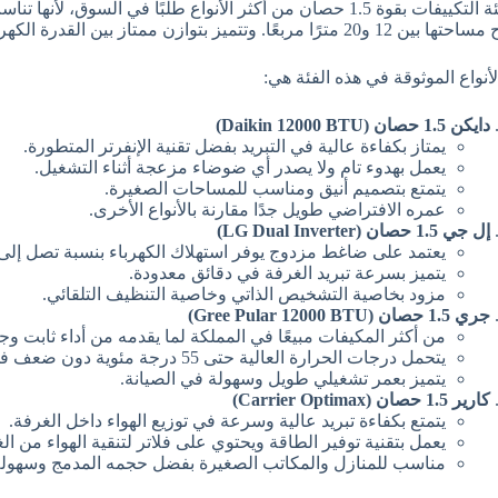
تعد فئة التكييفات بقوة 1.5 حصان من أكثر الأنواع طلبًا في ال
ًا مربعًا. وتتميز بتوازن ممتاز بين القدرة الكهربائية واستهلاك الطاقة وسرعة التبريد.
لأنواع الموثوقة في هذه الفئة هي:
دايكن 1.5 حصان (Daikin 12000 BTU)
يمتاز بكفاءة عالية في التبريد بفضل تقنية الإنفرتر المتطورة.
يعمل بهدوء تام ولا يصدر أي ضوضاء مزعجة أثناء التشغيل.
يتمتع بتصميم أنيق ومناسب للمساحات الصغيرة.
عمره الافتراضي طويل جدًا مقارنة بالأنواع الأخرى.
إل جي 1.5 حصان (LG Dual Inverter)
يعتمد على ضاغط مزدوج يوفر استهلاك الكهرباء بنسبة تصل إلى 50%
يتميز بسرعة تبريد الغرفة في دقائق معدودة.
مزود بخاصية التشخيص الذاتي وخاصية التنظيف التلقائي.
جري 1.5 حصان (Gree Pular 12000 BTU)
من أكثر المكيفات مبيعًا في المملكة لما يقدمه من أداء ثابت وج
يتحمل درجات الحرارة العالية حتى 55 درجة مئوية دون ضعف في الأداء.
يتميز بعمر تشغيلي طويل وسهولة في الصيانة.
كارير 1.5 حصان (Carrier Optimax)
يتمتع بكفاءة تبريد عالية وسرعة في توزيع الهواء داخل الغرفة.
يعمل بتقنية توفير الطاقة ويحتوي على فلاتر لتنقية الهواء من الغب
مناسب للمنازل والمكاتب الصغيرة بفضل حجمه المدمج وسهولة 