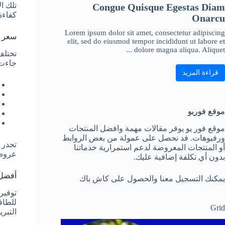
تلك ا
Congue Quisque Egestas Diam
كفاءة
Onarcu
Lorem ipsum dolor sit amet, consectetur adipiscing
سعر تكييف 
elit, sed do eiusmod tempor incididunt ut labore et
dolore magna aliqua. Aliquet ...
جاءت 
قراءة المزيد
موقع فوريو
موقع فور يو يوفر مقالات مهمة وافضل المنتجات
ورفيوهات. قد نحصل على عمولة من بعض الروابط
تجدر ا
أو المنتجات المعروضة لدعم استمرارية خدماتنا
عروض 
بدون أي تكلفة إضافية عليك.
أفضل 
يمكنك التسجيل معنا والحصول على كاش باك
توفير
Grid
التبري