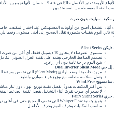
هذه الأنواع الأربعة تعتبر الأفضل حاليًا في فئة 5
سب للفئة المتوسطة من المستخدمين.
 مكيف سبليت بدون صوت
ء أثناء التشغيل أصبح من أولويات المستهلكين عند اختيار المكيف، خاص
ثة تأتي اليوم بتقنيات متطورة تقلل الضجيج إلى أدنى مستوى. وفيما يلي
دايكن Silent Series
مستوى الضوضاء لا يتجاوز 19 ديسيبل فقط، أي أقل من صوت الهمس.
تصميم الضاغط الخارجي يعتمد على تقنية العزل الصوتي الكامل.
يتيح النوم براحة تامة دون أي إزعاج.
إل جي Dual Inverter Silent Mode
مزود بخاصية الوضع الهادئ (Silent Mode) التي تخفض سرعة المروحة تلقائيًا أثناء الليل.
يعمل بسلاسة مطلقة مع توزيع هواء متوازن ولطيف.
سامسونج Wind-Free
من أكثر المكيفات هدوءًا بفضل تقنية توزيع الهواء دون تيار مباش
لا يصدر أي صوت تقريبًا أثناء التشغيل بفضل تقنية الضاغط المت
جري Fairy Silent Series
يتميز بتقنية Whisper Flow التي تخفف الضجيج حتى في أعلى درجات التشغيل.
مناسب للمكتبات وغرف النوم وغرف الأطفال.