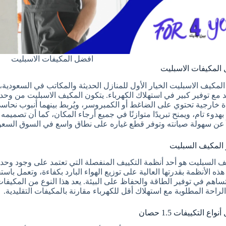
افضل المكيفات الاسبليت
المكيفات الاسبليت
 المكيف الاسبليت الخيار الأول للمنازل الحديثة والمكاتب في السعودية،
يد مع توفير كبير في استهلاك الكهرباء. يتكون المكيف الاسبليت من وحدة 
 خارجية تحتوي على الضاغط أو الكمبروسر، ويُربط بينهما أنبوب نحاسي يم
بهدوء تام، ويمنح تبريدًا متوازنًا في جميع أرجاء المكان، كما أن تصمي
 عن سهولة صيانته وتوفر قطع غياره على نطاق واسع في السوق السعو
 المكيف السبليت
ف السبليت هو أحد أنظمة التكييف المنفصلة التي تعتمد على وجود وحدة 
ساهم في توفير الطاقة والحفاظ على البيئة. يعد هذا النوع من المكيفات 
لراحة المطلوبة مع استهلاك أقل للكهرباء مقارنة بالمكيفات التقليدية.
واع التكييفات 1.5 حصان