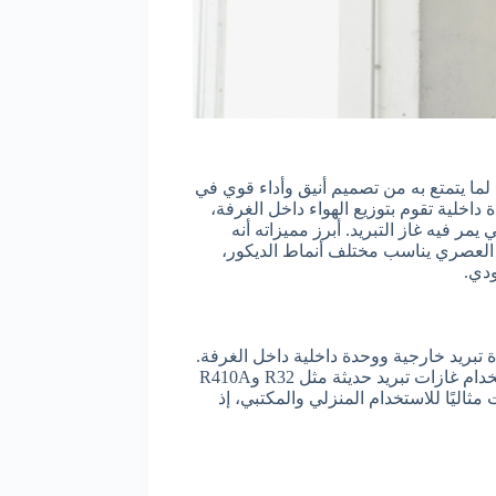
 لما يتمتع به من تصميم أنيق وأداء قوي في
داخلية تقوم بتوزيع الهواء داخل الغرفة،
ر فيه غاز التبريد. أبرز مميزاته أنه
مه العصري يناسب مختلف أنماط الديكور،
دي.
تبريد خارجية ووحدة داخلية داخل الغرفة.
تتميز هذه الأنظمة بقدرتها العالية على توزيع الهواء البارد بكفاءة، وتعمل باستخدام غازات تبريد حديثة مثل R32 وR410A
مثاليًا للاستخدام المنزلي والمكتبي، إذ