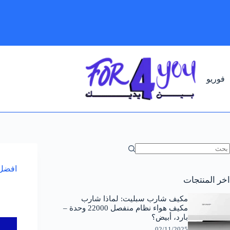
لتجاوز
لى
لمحتوى
فوريو
ا
وجد
افضل المكيفا
تائج
اخر المنتجات
مكيف شارب سبليت: لماذا شارب
مكيف هواء نظام منفصل 22000 وحدة –
بارد، أبيض؟
02/11/2025