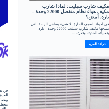
مكيف شارب سبليت: لماذا شارب
مكيف هواء نظام منفصل 22000 وحدة –
بارد، أبيض؟
في أجواء الصيف الحارة، لا شيء يضاهي الراحة التي
يمنحها مكيف شارب سبليت 22000 وحدة – بارد
بتقنياته الحديثة وقدرته ...
قراءة المزيد
في هذ
الفرق
ونصائ
معظم 
والأن