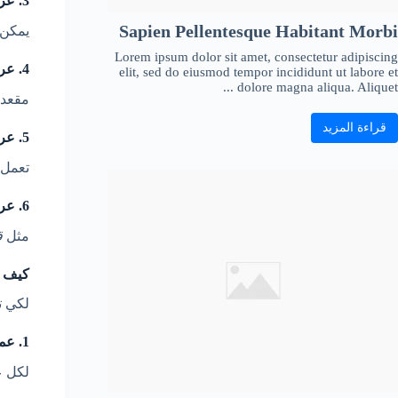
3. عربية متعددة الأوضاع
Sapien Pellentesque Habitant Morbi
يمكن 
Lorem ipsum dolor sit amet, consectetur adipiscing
4. عربة أطفال دوارة (360°)
elit, sed do eiusmod tempor incididunt ut labore et
dolore magna aliqua. Aliquet ...
مقعد 
قراءة المزيد
5. عربية أطفال صغيرة كهربائية
تعمل ب
6. عربيات بأشكال محببة للصغار
مثل
ق
كيف ت
لكي ت
1. عمر الطفل
لكل ع