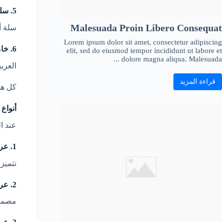
5. سلة تخزين واسعة
Malesuada Proin Libero Consequat
سلة أ
Lorem ipsum dolor sit amet, consectetur adipiscing
6. خامات قوية وعملية
elit, sed do eiusmod tempor incididunt ut labore et
dolore magna aliqua. Malesuada ...
العرب
قراءة المزيد
كل هذ
أنواع
عند ا
1. عربية أطفال صغيرة للطي (Ultra Fold)
تتميز
2. عربية أطفال خفيفة للسفر
مصممة