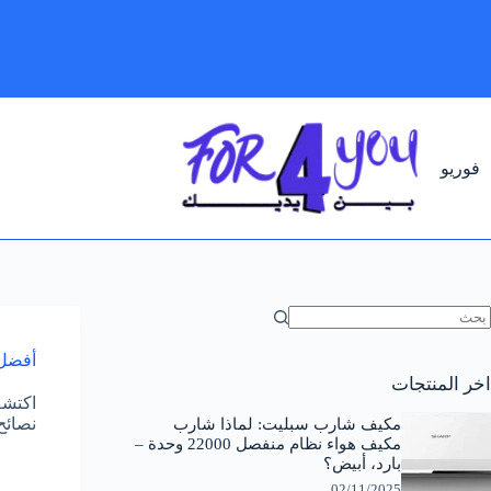
لتجاوز
لى
لمحتوى
فوريو
ا
وجد
أفضل 
تائج
اخر المنتجات
اكتشف
نصائح
مكيف شارب سبليت: لماذا شارب
مكيف هواء نظام منفصل 22000 وحدة –
بارد، أبيض؟
02/11/2025