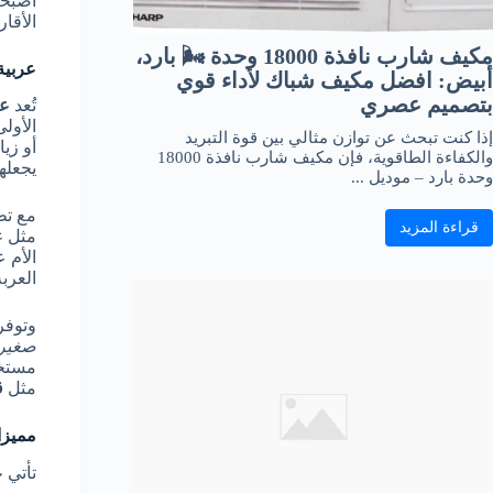
أصبح
الأقا
مكيف شارب نافذة 18000 وحدة 🌬️ بارد،
عربية
أبيض: افضل مكيف شباك لأداء قوي
بتصميم عصري
تُعد
عر
الأول
إذا كنت تبحث عن توازن مثالي بين قوة التبريد
أو زيا
والكفاءة الطاقوية، فإن مكيف شارب نافذة 18000
يجعله
وحدة بارد – موديل ...
مع تط
قراءة المزيد
مثل
ع
الأم 
العرب
وتوفر
صغير
مستخد
مثل
ق
مميزا
تأتي
ع