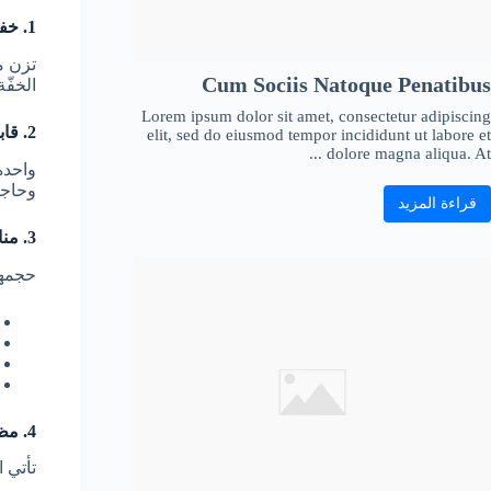
1. خفيفة الوزن وسهلة الحمل
تزن م
Cum Sociis Natoque Penatibus
الخفّ
Lorem ipsum dolor sit amet, consectetur adipiscing
2. قابلة للطي بيد واحدة
elit, sed do eiusmod tempor incididunt ut labore et
dolore magna aliqua. At ...
واحدة
وحاجي
قراءة المزيد
3. مناسبة للسفر والتنقل
حجمها
4. مظلة كبيرة للحماية
تأتي 