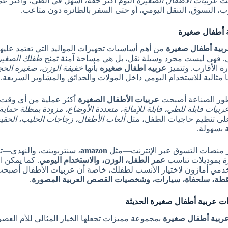
ت
عربيات الأطفال الصغيرة
اليوم أكثر خفّة، أسهل في الطي، وأكثر عملية
رب، التسوق، التنقل اليومي، أو حتى السفر بالطائرة دون متاعب.
 أطفال صغيرة
بية أطفال صغيرة
من أهم أساسيات تجهيزات المواليد التي تعتمد عليه
ى. فهي ليست مجرد وسيلة نقل، بل هي مساحة آمنة تمنح
طفلك الصغير
رة الأقارب. وتتميز
عربيه اطفال صغيره
بأنها
خفيفة الوزن، صغيرة الحج
ا مثالية للاستخدام اليومي داخل المولات والحدائق والمشاوير السريعة.
ور الصناعة أصبحت
عربيات الأطفال الصغيرة
أكثر عملية من أي وقت 
ربيات قابلة للطي، قابلة للإمالة، متعددة الأوضاع، مزودة بمظلة حماية
على تنظيم حاجيات الطفل، مثل
ألعاب الأطفال، زجاجات الحليب، الحقيب
ة بسهولة.
 منصات التسوق عبر الإنترنت—مثل
amazon
، سنتربوينت، والنهدي—
ة
بموديلات تناسب
عمر الطفل، الوزن، والاستخدام اليومي
. كما يمكن 
مي أمازون لاختيار الأنسب لطفلك، خاصة أن عربيات الأطفال أصبحت ت
طة، سلحفاة، سيارات، وشخصيات القصص العربية المصورة
.
ت عربية أطفال صغيرة الحديثة
ربية أطفال صغيرة
بمجموعة مميزات تجعلها الخيار المثالي للأم العصري