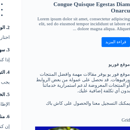
Congue Quisque Egestas Diam
Onarcu
Lorem ipsum dolor sit amet, consectetur adipiscing
elit, sed do eiusmod tempor incididunt ut labore et
2. الوزن المسموح به
dolore magna aliqua. Aliquet ...
اختار
قراءة المزيد
3. سهولة الطي
إذا ك
موقع فوريو
4. التوسيد والراحة
موقع فور يو يوفر مقالات مهمة وافضل المنتجات
ورفيوهات. قد نحصل على عمولة من بعض الروابط
يجب أن
أو المنتجات المعروضة لدعم استمرارية خدماتنا
بدون أي تكلفة إضافية عليك.
5. الخامات القوية
يمكنك التسجيل معنا والحصول على كاش باك
الإطا
6. مناسبة للسفر بالطائرة
Grid
إن كنتِ